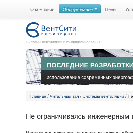
О компании
Оборудование
Цены
Усл
Системы вентиляции и кондиционирования
ПОСЛЕДНИЕ РАЗРАБОТКИ
использование современных энергоэ
Главная
/
Читальный зал
/
Системы вентиляции
/
Не
Не ограничиваясь инженерным 
Наилучшие инженерные решения должны обяза