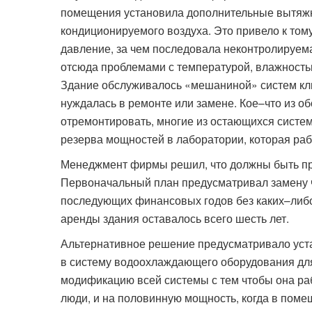
помещения установила дополнительные вытяжн
кондиционируемого воздуха. Это привело к тому
давление, за чем последовала неконтролируе
отсюда проблемами с температурой, влажность
Здание обслуживалось «мешаниной» систем кли
нуждалась в ремонте или замене. Кое–что из о
отремонтировать, многие из остающихся систе
резерва мощностей в лаборатории, которая рабо
Менеджмент фирмы решил, что должны быть пр
Первоначальный план предусматривал замену ч
последующих финансовых годов без каких–либо
аренды здания оставалось всего шесть лет.
Альтернативное решение предусматривало уста
в систему водоохлаждающего оборудования дл
модификацию всей системы с тем чтобы она ра
люди, и на половинную мощность, когда в помещ