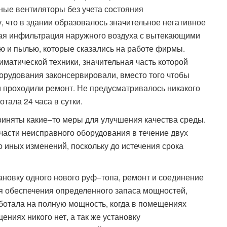
ые вентиляторы без учета состояния
, что в здании образовалось значительное негативное
мая инфильтрация наружного воздуха с вытекающими
ю и пылью, которые сказались на работе фирмы.
матической техники, значительная часть которой
борудования законсервировали, вместо того чтобы
м проходили ремонт. Не предусматривалось никакого
тала 24 часа в сутки.
иняты какие–то меры для улучшения качества среды.
асти неисправного оборудования в течение двух
 иных изменений, поскольку до истечения срока
новку одного нового руф–топа, ремонт и соединение
я обеспечения определенного запаса мощностей,
ботала на полную мощность, когда в помещениях
ениях никого нет, а так же установку