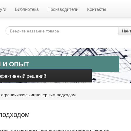
уги
Библиотека
Производители
Контакты
Най
 И ОПЫТ
ффективный решений
 ограничиваясь инженерным подходом
подходом
тельно учитывать финансовые интересы клиента.