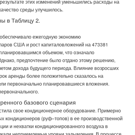
 результате этих изменений уменьшились расходы на
 качество среды улучшилось.
ы в Таблицу 2.
 обеспечивало ежегодную экономию
ларов США и рост капиталовложений на 473381
планировавшимся объемом, что означало
Однако, предпочтение было отдано этому решению,
учетом дохода будущего периода. Влияние возросших
рок аренды более положительно сказалось на
ели первоначально планировавшиеся вложения.
первоначального.
ренного базового сценария
стила свое кондиционерное оборудование. Примерно
х кондиционеров (руф–топов) в ее производственной
яции и нехватки кондиционированного воздуха в
никали неприемлемые уровни задымления. В процессе