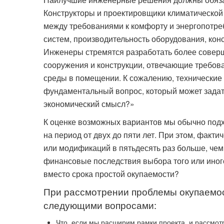
Конструкторы и проектировщики климатической
между требованиями к комфорту и энергопотре
систем, производительность оборудования, кон
Инженеры стремятся разработать более совер
сооружения и конструкции, отвечающие требов
среды в помещении. К сожалению, технические 
фундаментальный вопрос, который может задать
экономический смысл?»
К оценке возможных вариантов мы обычно подх
на период от двух до пяти лет. При этом, фак
или модификаций в пятьдесять раз больше, чем
финансовые последствия выбора того или иного
вместо срока простой окупаемости?
При рассмотрении проблемы окупаемос
следующими вопросами:
Что, если мы расширим рамки проекта, и рассмо