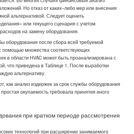
мается. Во многих случаях финансовый анализ
ложений. Но отказ от каких–либо мер или внесения
мной альтернативой. Следует оценить
делания» или текущего сценария с учетом
расходов на замену оборудования.
бы оборудования после сбора всей требуемой
 с помощью множества соответствующих
ек в области HVAC может быть проанализирована с
й, что приведена в Таблице 1. После выработки
аждую альтернативу.
, как анализ издержек за срок службы оборудования
а простая окупаемость требовала принятия иного
дования при кратком периоде рассмотрения
ысоких технологий при расширении занимаемого