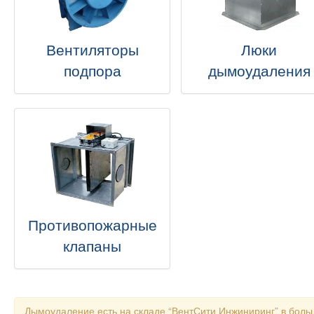
Вентиляторы
Люки
подпора
дымоудаления
Противопожарные
клапаны
Дымоудаление есть на складе “ВентСити Инжиниринг” в боль