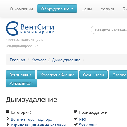
О компании
Оборудование
Цены
Услуги
Б
Системы вентиляции и
кондиционирования
Главная
/
Каталог
/
Дымоудаление
/
Вентиляция
Холодоснабжение
Осушители
Отопле
Увлажнители
Дымоудаление
Категории:
Производители:
Вентиляторы подпора
Ned
Взрывозащищенные клапаны
Systemair