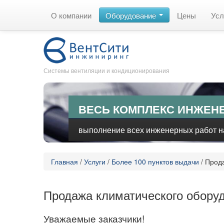
О компании
Оборудование
Цены
Усл
Системы вентиляции и кондиционирования
ВЕСЬ КОМПЛЕКС ИНЖЕН
выполнение всех инженерных работ на
Главная
/
Услуги
/
Более 100 пунктов выдачи
/
Прода
Продажа климатического обору
Уважаемые заказчики!