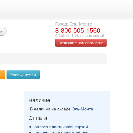
Город: Эль-Монте
8-800 505-1560
ти
С 9:00 до 18:00, сб-вс выходной
Позвоните нам бесплатно
ы
Увлажнители
Наличие
В наличии на складе
Эль-Монте
Оплата
оплата пластиковой картой
наличными в нашем офисе