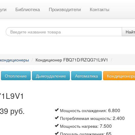
уги
Библиотека
Производители
Контакты
Най
 кондиционеры
/
Кондиционер FBQ71D/RZQG71L9V1
/
Отопление
Дымоудаление
Автоматика
Кондиционер
71L9V1
39 руб.
6.800
Мощность охлаждения
:
2.400
Потребляемая мощность
:
7.500
Мощность нагрева
:
65
Площадь охлаждения
: