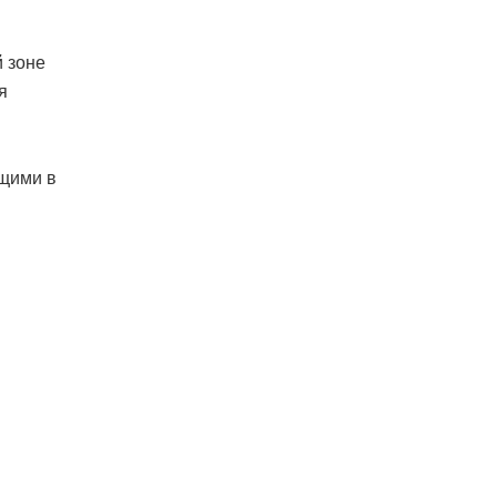
 зоне
я
ящими в