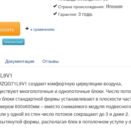
Япония
Страна происхождения
:
3 года.
Гарантия
:
казать
к сравнению
Компактный
Документация
Отзывы
1L9V1
/RZQG71L9V1 создают комфортную циркуляцию воздуха,
ществуют многопоточные и однопоточные блоки. Число пото
е блоки стандартной формы устанавливают в плоскости час
азмером 600х600мм – вместо снимаемого модуля подвесного
ли у одной из стен число потоков сокращают до 3 и даже 2.
ытянутой формы, располагая блок в потолочном уступе у о