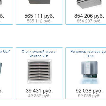
б.
565 111 руб.
854 206 руб.
.
565 112 руб.
854 207 руб.
ка GLP
Отопительный агрегат
Регулятор температур
Volcano VR1
TTC25
б.
39 431 руб.
92 038 руб.
.
42 337 руб.
92 038 руб.