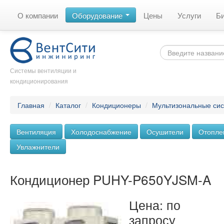
О компании
Оборудование
Цены
Услуги
Б
Системы вентиляции и
кондиционирования
Главная
/
Каталог
/
Кондиционеры
/
Мультизональные си
Вентиляция
Холодоснабжение
Осушители
Отопле
Увлажнители
Кондиционер PUHY-P650YJSM-A
Цена: по
запросу