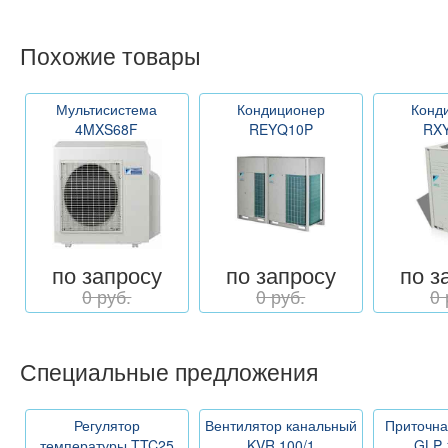
Похожие товары
Мультисистема
Кондиционер
Конд
4MXS68F
REYQ10P
RX
по запросу
по запросу
по з
0 руб.
0 руб.
0 
Специальные предложения
Регулятор
Вентилятор канальный
Приточна
температуры TTC25
KVR 100/1
GLP 