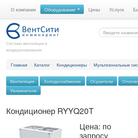
О компании
Оборудование
Цены
Услуги
Б
Системы вентиляции и
кондиционирования
Главная
/
Каталог
/
Кондиционеры
/
Мультизональные си
Вентиляция
Холодоснабжение
Осушители
Отопле
Увлажнители
Кондиционер RYYQ20T
Цена: по
запросу