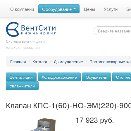
О компании
Оборудование
Цены
Услуги
Б
Системы вентиляции и
кондиционирования
Главная
/
Каталог
/
Дымоудаление
/
Противопожарные к
Вентиляция
Холодоснабжение
Осушители
Отопле
Увлажнители
Клапан КПС-1(60)-НО-ЭМ(220)-90
17 923 руб.