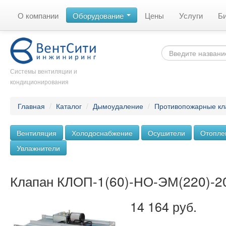
О компании
Оборудование
Цены
Услуги
Б
Системы вентиляции и
кондиционирования
Главная
/
Каталог
/
Дымоудаление
/
Противопожарные к
Вентиляция
Холодоснабжение
Осушители
Отопле
Увлажнители
Клапан КЛОП-1(60)-НО-ЭМ(220)-2
14 164 руб.