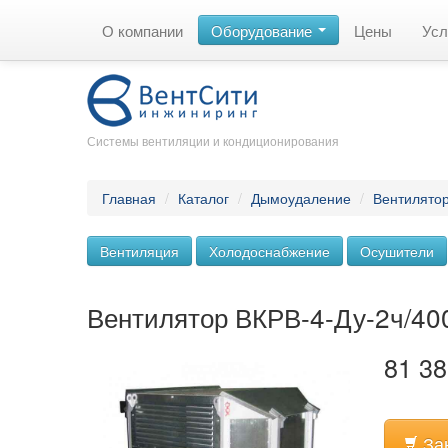
О компании
Оборудование
Цены
Усл
Системы вентиляции и кондиционирования
Главная
/
Каталог
/
Дымоудаление
/
Вентилято
Вентиляция
Холодоснабжение
Осушители
Вентилятор ВКРВ-4-Ду-2ч/400
81 38
За