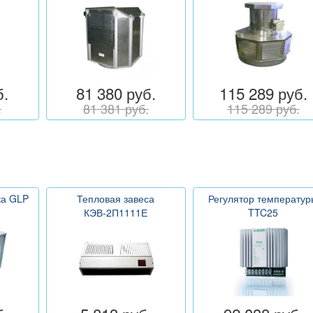
б.
81 380 руб.
115 289 руб.
.
81 381 руб.
115 289 руб.
ка GLP
Тепловая завеса
Регулятор температур
КЭВ-2П1111Е
TTC25