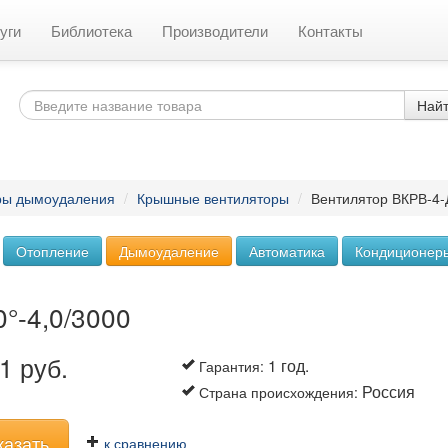
уги
Библиотека
Производители
Контакты
Най
ры дымоудаления
/
Крышные вентиляторы
/
Вентилятор ВКРВ-4-Д
Отопление
Дымоудаление
Автоматика
Кондиционер
°-4,0/3000
1 руб.
1 год.
Гарантия
:
Россия
Страна происхождения
:
казать
к сравнению