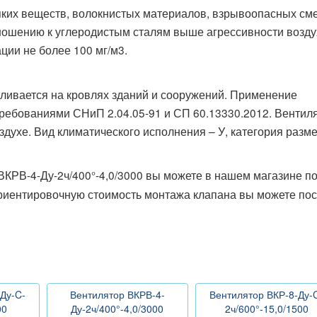
ких веществ, волокнистых материалов, взрывоопасных см
отношению к углеродистым сталям выше агрессивности возду
ции не более 100 мг/м3.
вливается на кровлях зданий и сооружений. Применение
требованиями СНиП 2.04.05-91 и СП 60.13330.2012. Вентил
здухе. Вид климатического исполнения – У, категория раз
ВКРВ-4-Ду-2ч/400°-4,0/3000 вы можете в нашем магазине п
Ориентировочную стоимость монтажа клапана вы можете по
Ду-C-
Вентилятор ВКРВ-4-
Вентилятор ВКР-8-Ду-
00
Ду-2ч/400°-4,0/3000
2ч/600°-15,0/1500