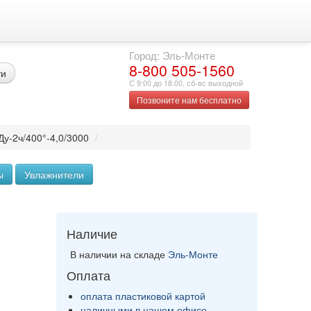
Город: Эль-Монте
8-800 505-1560
ти
С 9:00 до 18:00, сб-вс выходной
Позвоните нам бесплатно
у-2ч/400°-4,0/3000
/
ы
Увлажнители
Наличие
В наличии на складе
Эль-Монте
Оплата
оплата пластиковой картой
наличными в нашем офисе