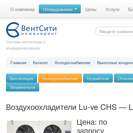
О компании
Оборудование
Цены
Услуги
Б
Системы вентиляции и
кондиционирования
Главная
/
Каталог
/
Холодоснабжение
/
Выносные конден
Вентиляция
Холодоснабжение
Осушители
Отопле
Увлажнители
Воздухоохладители Lu-ve CHS — 
Цена: по
запросу