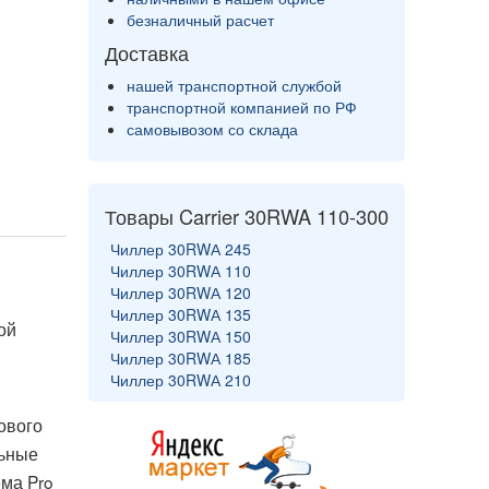
безналичный расчет
Доставка
нашей транспортной службой
транспортной компанией по РФ
самовывозом со склада
Товары Carrier 30RWA 110-300
Чиллер 30RWА 245
Чиллер 30RWА 110
Чиллер 30RWА 120
Чиллер 30RWА 135
ой
Чиллер 30RWА 150
Чиллер 30RWА 185
Чиллер 30RWА 210
ового
льные
ма Pro