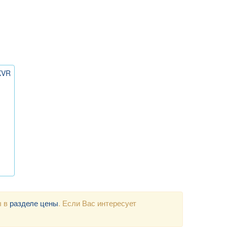
KVR
ы в
разделе цены
. Если Вас интересует