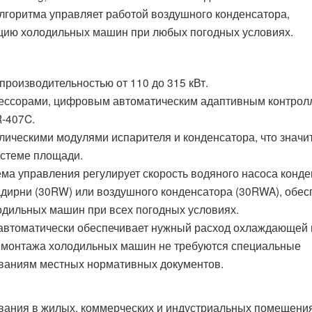
лгоритма управляет работой воздушного конденсатора,
цию холодильных машин при любых погодных условиях.
роизводительностью от 110 до 315 кВт.
ессорами, цифровым автоматическим адаптивным контрол
R-407C.
лическими модулями испарителя и конденсатора, что значи
истеме площади.
ма управления регулирует скорость водяного насоса конд
адирни (30RW) или воздушного конденсатора (30RWA), обес
дильных машин при всех погодных условиях.
 автоматически обеспечивает нужный расход охлаждающей
я монтажа холодильных машин не требуются специальные
ованиям местных нормативных документов.
вания в жилых, коммерческих и индустриальных помещени