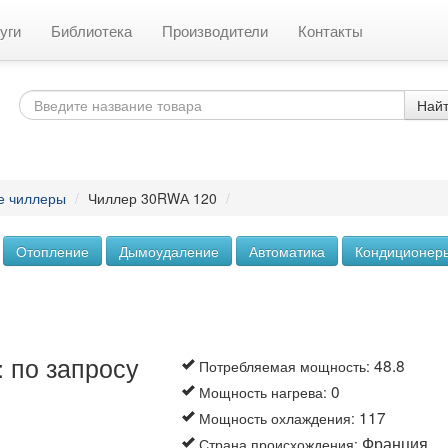
уги
Библиотека
Производители
Контакты
Най
е чиллеры
/
Чиллер 30RWА 120
/
Отопление
Дымоудаление
Автоматика
Кондиционер
 по запросу
48.8
Потребляемая мощность
:
0
Мощность нагрева
:
117
Мощность охлаждения
:
Франция
Страна происхождения
: