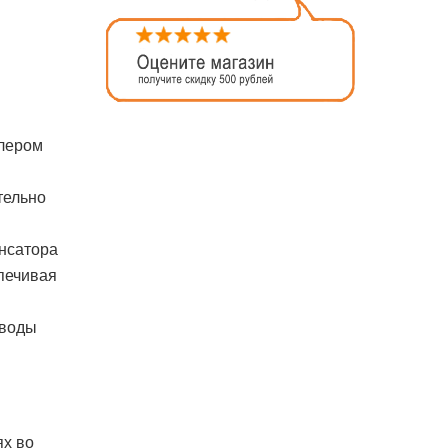
лером
тельно
енсатора
печивая
 воды
ях во