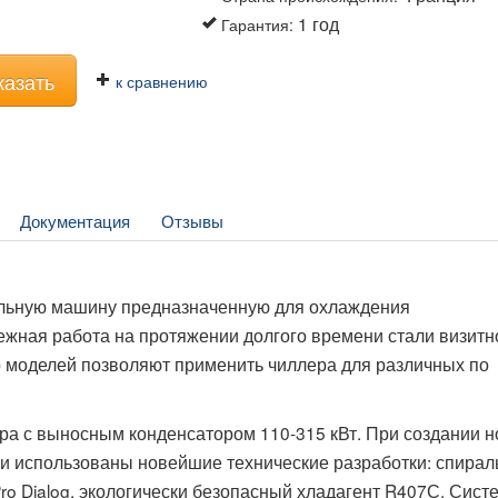
1 год
Гарантия
:
казать
к сравнению
Документация
Отзывы
льную машину предназначенную для охлаждения
ежная работа на протяжении долгого времени стали визитн
р моделей позволяют применить чиллера для различных по
а с выносным конденсатором 110-315 кВт. При создании н
 использованы новейшие технические разработки: спира
 Dialog, экологически безопасный хладагент R407С. Систе