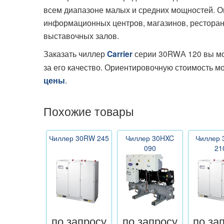
всем диапазоне малых и средних мощностей. Он
информационных центров, магазинов, ресторано
выставочных залов.
Заказать чиллер
серии 30RWА 120 вы мо
Carrier
за его качество. Ориентировочную стоимость м
.
цены
Похожие товары
Чиллер 30RW 245
Чиллер 30HXC
Чиллер
090
21
по запросу
по запросу
по за