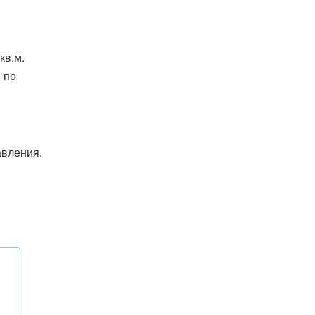
кв.м.
 по
авления.