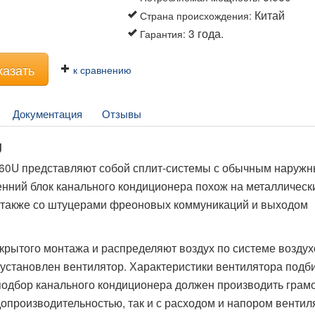
Китай
Страна происхождения
:
3 года.
Гарантия
:
казать
к сравнению
Документация
Отзывы
U
60U представляют собой сплит-системы с обычным наруж
енний блок канального кондиционера похож на металлическ
 а также со штуцерами фреоновых коммуникаций и выходом
рытого монтажа и распределяют воздух по системе воздух
 установлен вентилятор. Характеристики вентилятора подб
 подбор канального кондиционера должен производить грам
допроизводительностью, так и с расходом и напором вентил