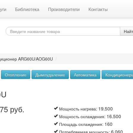
уги
Библиотека
Производители
Контакты
Най
диционер ARG60U/AOG60U
/
Отопление
Дымоудаление
Автоматика
Кондиционер
0U
75 руб.
19.500
Мощность нагрева
:
16.500
Мощность охлаждения
:
160
Площадь охлаждения
:
6.060
Потребляемая мощность
: