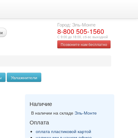
Город: Эль-Монте
8-800 505-1560
ти
С 9:00 до 18:00, сб-вс выходной
Позвоните нам бесплатно
ы
Увлажнители
Наличие
В наличии на складе
Эль-Монте
Оплата
оплата пластиковой картой
наличными в нашем офисе