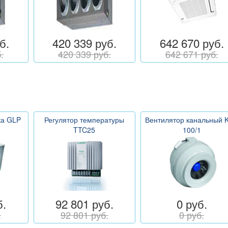
б.
420 339 руб.
642 670 руб.
.
420 339 руб.
642 671 руб.
ка GLP
Регулятор температуры
Вентилятор канальный 
TTC25
100/1
б.
92 801 руб.
0 руб.
.
92 801 руб.
0 руб.