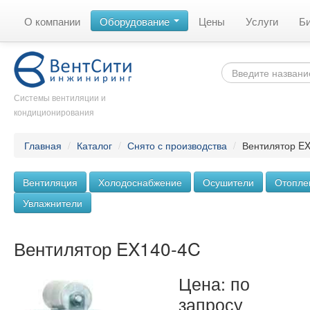
О компании
Оборудование
Цены
Услуги
Б
Системы вентиляции и
кондиционирования
Главная
/
Каталог
/
Снято с производства
/
Вентилятор E
Вентиляция
Холодоснабжение
Осушители
Отопле
Увлажнители
Вентилятор EX140-4C
Цена: по
запросу