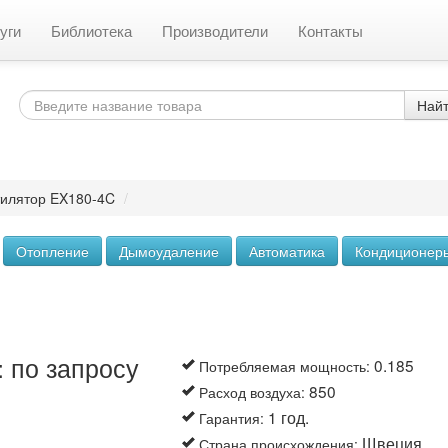
уги
Библиотека
Производители
Контакты
Най
илятор EX180-4C
/
Отопление
Дымоудаление
Автоматика
Кондиционер
 по запросу
0.185
Потребляемая мощность
:
850
Расход воздуха
:
1 год.
Гарантия
:
Щвеция
Страна происхождения
: