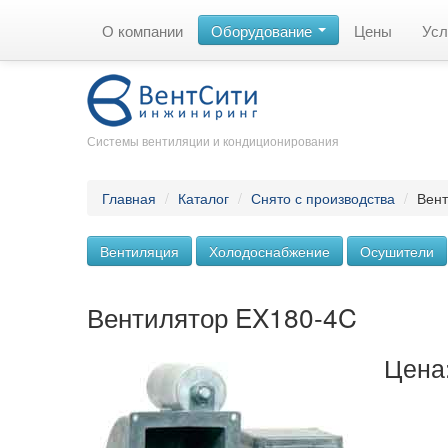
О компании
Оборудование
Цены
Усл
Системы вентиляции и кондиционирования
Главная
/
Каталог
/
Снято с производства
/
Вент
Вентиляция
Холодоснабжение
Осушители
Вентилятор EX180-4C
Цена: