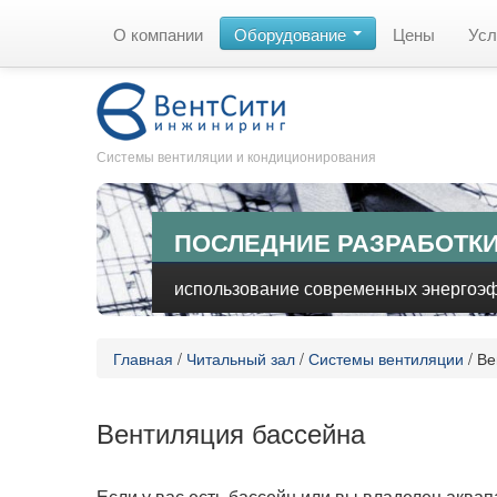
О компании
Оборудование
Цены
Усл
Системы вентиляции и кондиционирования
ПОСЛЕДНИЕ РАЗРАБОТКИ
использование современных энергоэ
Главная
/
Читальный зал
/
Системы вентиляции
/
Ве
Вентиляция бассейна
Если у вас есть бассейн или вы владелец аква