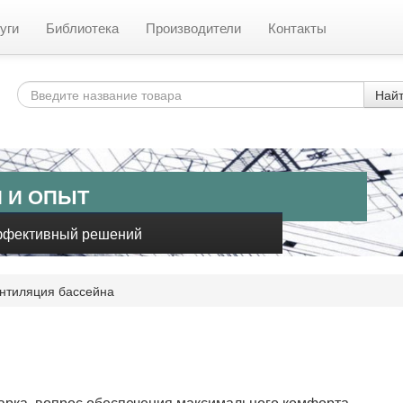
уги
Библиотека
Производители
Контакты
Най
 И ОПЫТ
ффективный решений
нтиляция бассейна
парка, вопрос обеспечения максимального комфорта