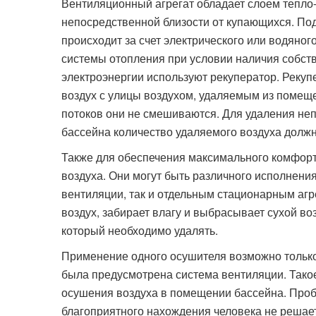
Вентиляционный агрегат обладает слоем тепло- 
непосредственной близости от купающихся. Под
происходит за счет электрического или водяно
системы отопления при условии наличия собст
электроэнергии используют рекуператор. Рекуп
воздух с улицы воздухом, удаляемым из помеще
потоков они не смешиваются. Для удаления не
бассейна количество удаляемого воздуха должн
Также для обеспечения максимального комфор
воздуха. Они могут быть различного исполнени
вентиляции, так и отдельным стационарным агр
воздух, забирает влагу и выбрасывает сухой во
который необходимо удалять.
Применение одного осушителя возможно только 
была предусмотрена система вентиляции. Тако
осушения воздуха в помещении бассейна. Проб
благоприятного нахождения человека не решает