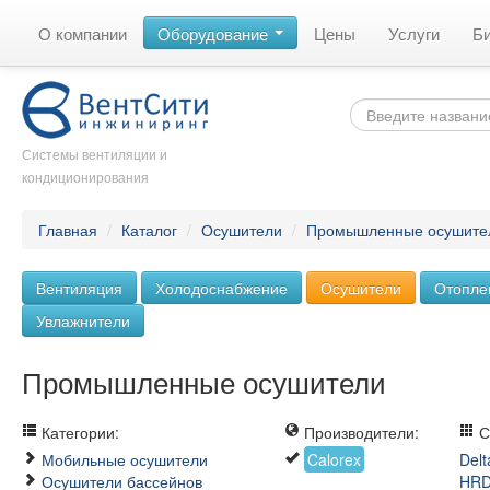
О компании
Оборудование
Цены
Услуги
Б
Системы вентиляции и
кондиционирования
Главная
/
Каталог
/
Осушители
/
Промышленные осушите
Вентиляция
Холодоснабжение
Осушители
Отопле
Увлажнители
Промышленные осушители
Категории:
Производители:
С
Мобильные осушители
Calorex
Delt
Осушители бассейнов
HR