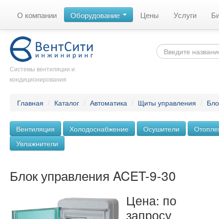
О компании
Оборудование
Цены
Услуги
Б
Системы вентиляции и
кондиционирования
Главная
/
Каталог
/
Автоматика
/
Щиты управления
/
Бло
Вентиляция
Холодоснабжение
Осушители
Отопле
Увлажнители
Блок управления ACET-9-30
Цена: по
запросу