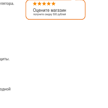
улятора.
щиты.
годной