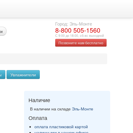
Город: Эль-Монте
8-800 505-1560
ти
С 9:00 до 18:00, сб-вс выходной
Позвоните нам бесплатно
ы
Увлажнители
Наличие
В наличии на складе
Эль-Монте
Оплата
оплата пластиковой картой
наличными в нашем офисе