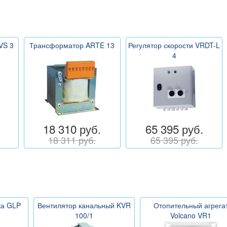
VS 3
Трансформатор ARTE 13
Регулятор скорости VRDT-L
4
18 310 руб.
65 395 руб.
18 311 руб.
65 395 руб.
ка GLP
Вентилятор канальный KVR
Отопительный агрега
100/1
Volcano VR1