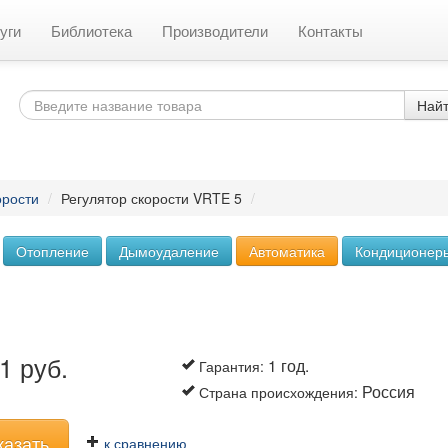
уги
Библиотека
Производители
Контакты
Най
орости
/
Регулятор скорости VRTE 5
/
Отопление
Дымоудаление
Автоматика
Кондиционер
1 руб.
1 год.
Гарантия
:
Россия
Страна происхождения
:
казать
к сравнению