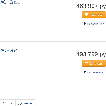
/AOHG45L
463 907 ру
Заказать
к сравнению
/AOHG54L
493 799 ру
Заказать
к сравнению
1
2
Далее →