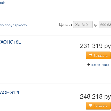
air
Цена от
до
по популярности
/AOHG18L
231 319 ру
Заказать
к сравнению
/AOHG12L
248 218 ру
Заказать