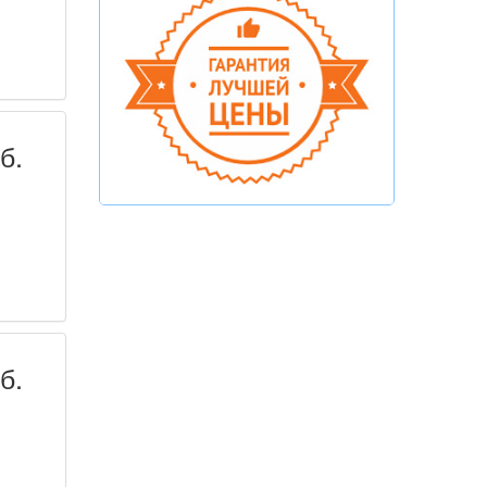
б.
б.