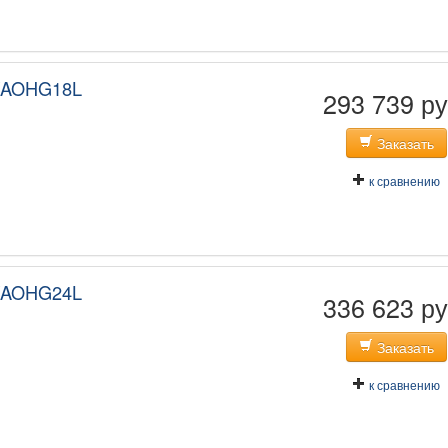
/AOHG18L
293 739 ру
Заказать
к сравнению
/AOHG24L
336 623 ру
Заказать
к сравнению