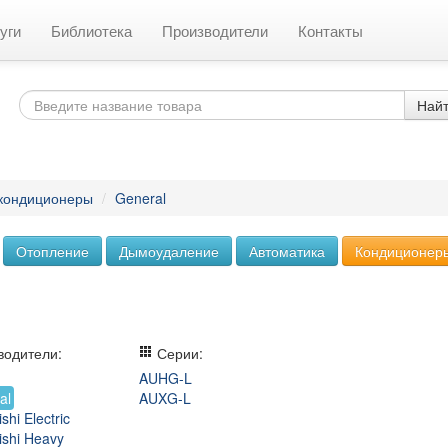
уги
Библиотека
Производители
Контакты
Най
 кондиционеры
/
General
Отопление
Дымоудаление
Автоматика
Кондиционер
одители:
Серии:
AUHG-L
al
AUXG-L
shi Electric
ishi Heavy