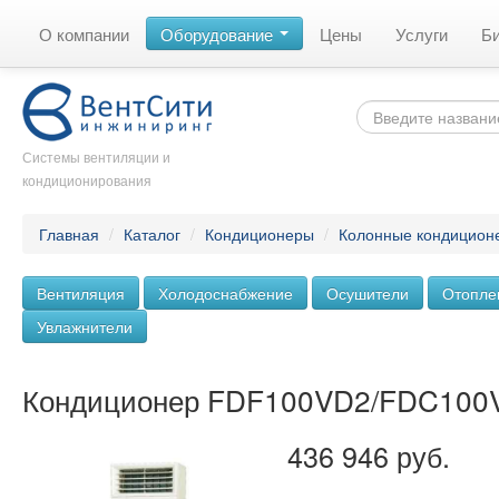
О компании
Оборудование
Цены
Услуги
Б
Системы вентиляции и
кондиционирования
Главная
/
Каталог
/
Кондиционеры
/
Колонные кондицион
Вентиляция
Холодоснабжение
Осушители
Отопле
Увлажнители
Кондиционер FDF100VD2/FDC100
436 946 руб.