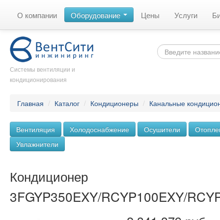
О компании
Оборудование
Цены
Услуги
Б
Системы вентиляции и
кондиционирования
Главная
/
Каталог
/
Кондиционеры
/
Канальные кондицио
Вентиляция
Холодоснабжение
Осушители
Отопле
Увлажнители
Кондиционер
3FGYP350EXY/RCYP100EXY/RCY