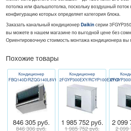
потолка или фальшпотолка, поскольку воздушный поток 
конфигурацию которых определяет категория блока.
Заказать канальный кондиционер
серии 3FGYP35
Daikin
вы можете в нашем магазине по выгодной цене без сомне
Ориентировочную стоимость монтажа кондиционера вы 
Похожие товары
Кондиционер
Кондиционер
Конд
FBQ140D/RZQG140L8V1
2FGYP300EXY/RCYP100EXYx3
2FGYP300
846 305 руб.
1 985 752 руб.
2 099 
846 306 руб.
1 985 752 руб.
2 099 