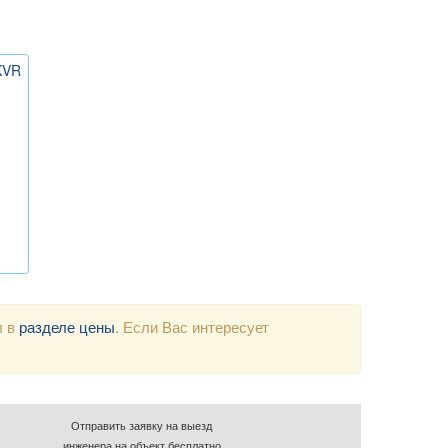
KVR
ы в
разделе цены
. Если Вас интересует
Отправить заявку на выезд
инженера на объект бесплатно