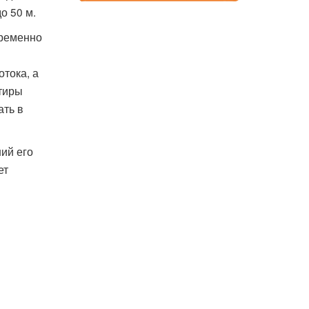
о 50 м.
временно
тока, а
ртиры
ать в
ий его
ет