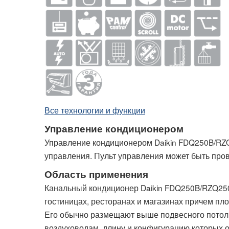
Все технологии и функции
Управление кондиционером
Управление кондиционером Daikin FDQ250B/RZ
управления. Пульт управления может быть пр
Область применения
Канальный кондиционер Daikin FDQ250B/RZQ250C
гостиницах, ресторанах и магазинах причем пл
Его обычно размещают выше подвесного потолк
воздуховодам, длину и конфигурацию которых о