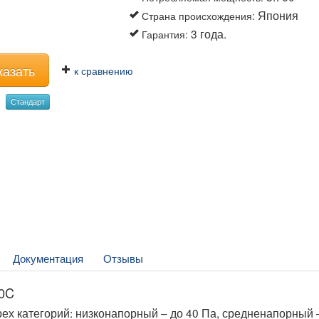
Япония
Страна происхождения
:
3 года.
Гарантия
:
казать
к сравнению
Стандарт
Документация
Отзывы
0C
х категорий: низконапорный – до 40 Па, средненапорный 