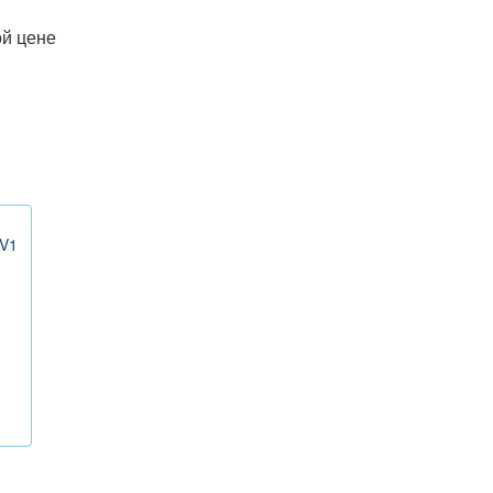
й цене
в
V1