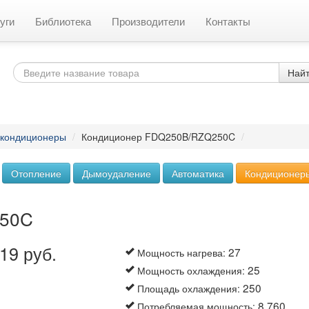
уги
Библиотека
Производители
Контакты
Най
 кондиционеры
/
Кондиционер FDQ250B/RZQ250C
/
Отопление
Дымоудаление
Автоматика
Кондиционер
250C
19 руб.
27
Мощность нагрева
:
25
Мощность охлаждения
:
250
Площадь охлаждения
:
8.760
Потребляемая мощность
: