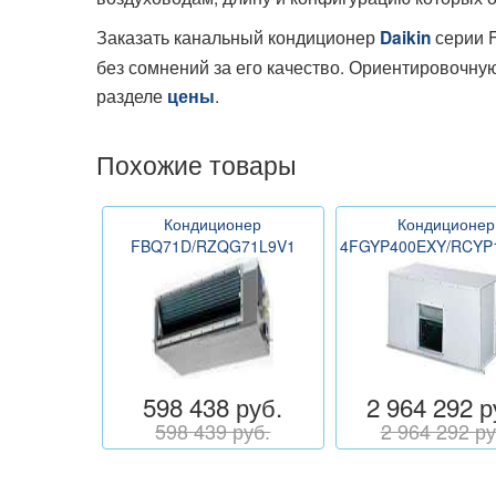
Заказать канальный кондиционер
серии 
Daikin
без сомнений за его качество. Ориентировочну
разделе
.
цены
Похожие товары
Кондиционер
Кондиционер
FBQ71D/RZQG71L9V1
4FGYP400EXY/RCYP
598 438 руб.
2 964 292 р
598 439 руб.
2 964 292 ру