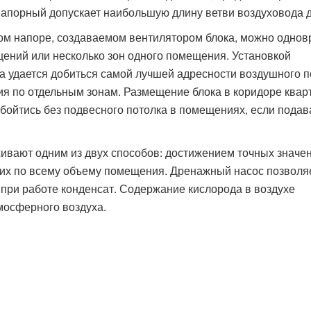
напорный допускает наибольшую длину ветви воздуховода д
ом напоре, создаваемом вентилятором блока, можно одно
ений или несколько зон одного помещения. Установкой
а удается добиться самой лучшей адресности воздушного по
ия по отдельным зонам. Размещение блока в коридоре ква
обойтись без подвесного потолка в помещениях, если подав
вают одним из двух способов: достижением точных значен
 их по всему объему помещения. Дренажный насос позволя
ри работе конденсат. Содержание кислорода в воздухе
осферного воздуха.