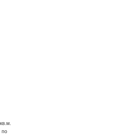
кв.м.
 по