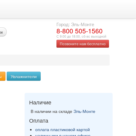
Город: Эль-Монте
8-800 505-1560
ти
С 9:00 до 18:00, сб-вс выходной
Позвоните нам бесплатно
ы
Увлажнители
Наличие
В наличии на складе
Эль-Монте
Оплата
оплата пластиковой картой
наличными в нашем офисе