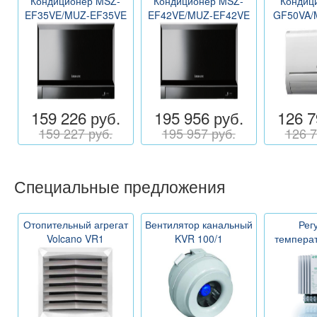
Кондиционер MSZ-
Кондиционер MSZ-
Кондиц
EF35VE/MUZ-EF35VE
EF42VE/MUZ-EF42VE
GF50VA/
159 226 руб.
195 956 руб.
126 7
159 227 руб.
195 957 руб.
126 7
Специальные предложения
Отопительный агрегат
Вентилятор канальный
Рег
Volcano VR1
KVR 100/1
темпера