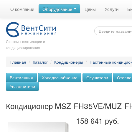
О компании
Оборудование
Цены
Услуги
Б
Системы вентиляции и
кондиционирования
Главная
/
Каталог
/
Кондиционеры
/
Настенные кондицио
Вентиляция
Холодоснабжение
Осушители
Отопле
Увлажнители
Кондиционер MSZ-FH35VE/MUZ-F
158 641 руб.