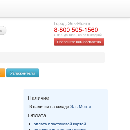
Город: Эль-Монте
8-800 505-1560
ти
С 9:00 до 18:00, сб-вс выходной
Позвоните нам бесплатно
ы
Увлажнители
Наличие
В наличии на складе
Эль-Монте
Оплата
оплата пластиковой картой
наличными в нашем офисе