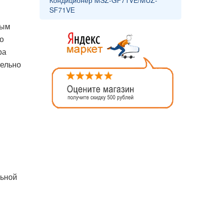
Кондиционер MSZ-GF71VE/MUZ-
SF71VE
рым
о
ра
тельно
ьной