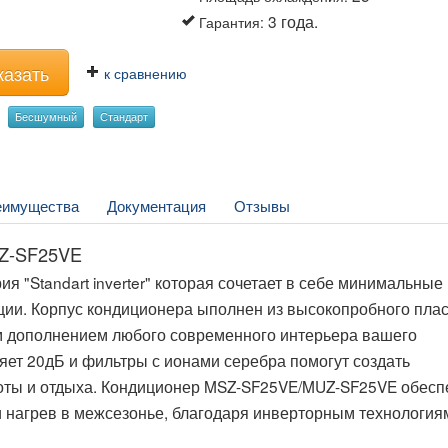
3 года.
Гарантия
:
казать
к сравнению
Бесшумный
Стандарт
еимущества
Документация
Отзывы
UZ-SF25VE
 "Standart inverter" которая сочетает в себе минимальные
ции. Корпус кондиционера ыполнен из высокопробного пла
им дополнением любого современного интерьера вашего
яет 20дБ и фильтры с ионами серебра помогут создать
оты и отдыха. Кондиционер MSZ-SF25VE/MUZ-SF25VE обесп
 нагрев в межсезонье, благодаря инверторным технология