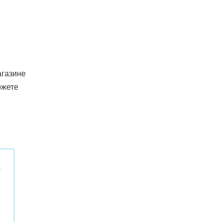
газине
ожете
E