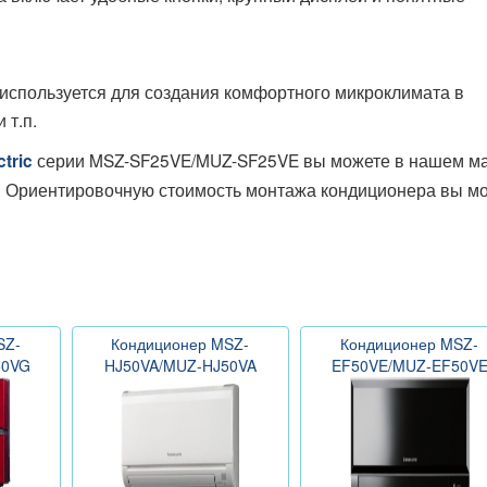
спользуется для создания комфортного микроклимата в
 т.п.
серии MSZ-SF25VE/MUZ-SF25VE вы можете в нашем ма
ctric
во. Ориентировочную стоимость монтажа кондиционера вы м
SZ-
Кондиционер MSZ-
Кондиционер MSZ-
50VG
HJ50VA/MUZ-HJ50VA
EF50VE/MUZ-EF50V