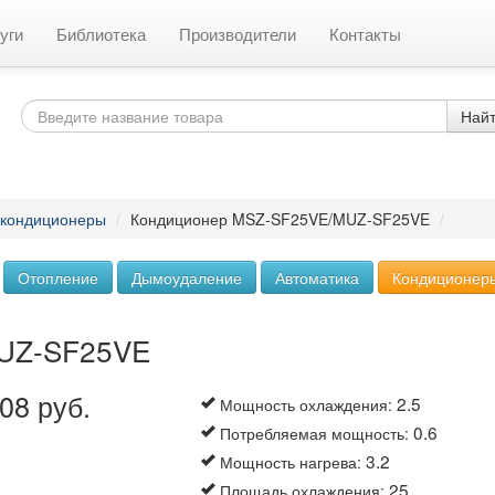
уги
Библиотека
Производители
Контакты
Най
 кондиционеры
/
Кондиционер MSZ-SF25VE/MUZ-SF25VE
/
Отопление
Дымоудаление
Автоматика
Кондиционер
MUZ-SF25VE
08 руб.
2.5
Мощность охлаждения
:
0.6
Потребляемая мощность
:
3.2
Мощность нагрева
:
25
Площадь охлаждения
: