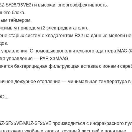
SZ-SF25/35VE3) и высокая энергоэффективность.
него блока.
ным таймером.
исимым приводом (2 электродвигателя).
ене старых систем с хладагентом R22 на данные модели не
дов.
ьт управления. С помощью дополнительного адаптера MAC-3
льт управления — PAR-33MAAG.
яется бактерицидная фильтрующая вставка с ионами сере
омичное дежурное отопление — минимальная температура в
OOL.
 MSZ-SF25VE/MUZ-SF25VE производиться с инфракрасного пу
а включает удобные кнопки, крупный дисплей и понятные