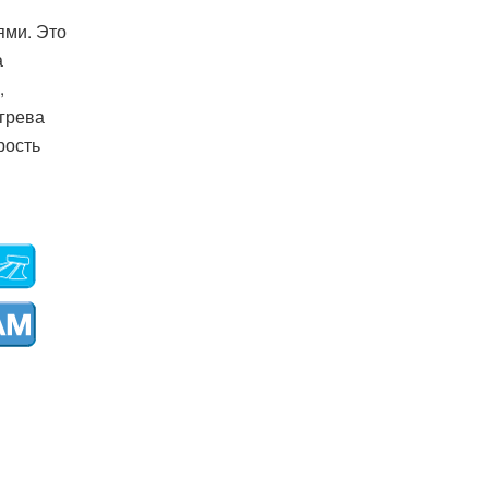
ями. Это
а
,
агрева
рость