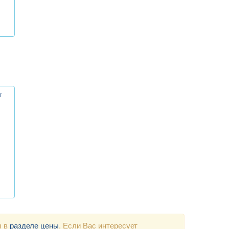
т
ы в
разделе цены
. Если Вас интересует