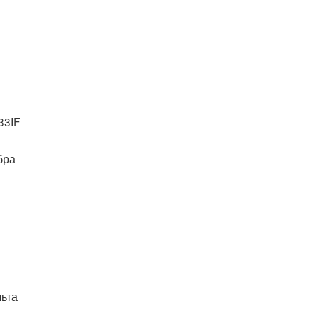
33IF
бра
льта