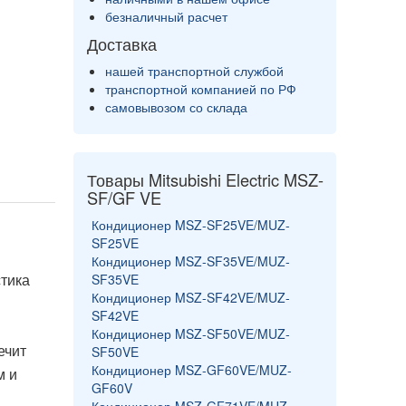
безналичный расчет
Доставка
нашей транспортной службой
транспортной компанией по РФ
самовывозом со склада
Товары Mitsubishi Electric MSZ-
SF/GF VE
Кондиционер MSZ-SF25VE/MUZ-
SF25VE
Кондиционер MSZ-SF35VE/MUZ-
стика
SF35VE
Кондиционер MSZ-SF42VE/MUZ-
SF42VE
Кондиционер MSZ-SF50VE/MUZ-
ечит
SF50VE
Кондиционер MSZ-GF60VE/MUZ-
м и
GF60V