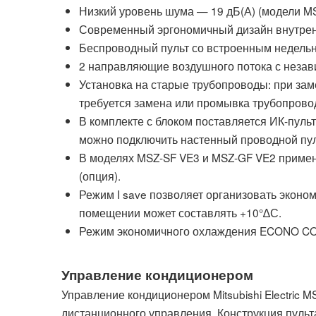
Низкий уровень шума — 19 дБ(А) (модели M
Современный эргономичный дизайн внутрен
Беспроводный пульт со встроенным недель
2 направляющие воздушного потока с незав
Установка на старые трубопроводы: при зам
требуется замена или промывка трубопрово
В комплекте с блоком поставляется ИК-пул
можно подключить настенный проводной пу
В моделях MSZ-SF VE3 и MSZ-GF VE2 примен
(опция).
Режим I save позволяет организовать экон
помещении может составлять +10°∆С.
Режим экономичного охлаждения ECONO C
Управление кондиционером
Управление кондиционером Mitsubishi Electric
дистанционного управления. Конструкция пульт