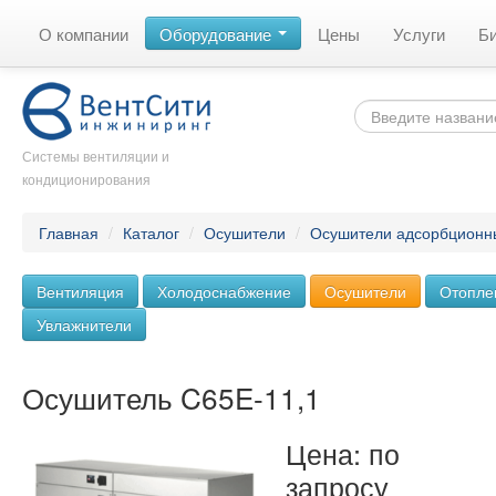
О компании
Оборудование
Цены
Услуги
Б
Системы вентиляции и
кондиционирования
Главная
/
Каталог
/
Осушители
/
Осушители адсорбционн
Вентиляция
Холодоснабжение
Осушители
Отопле
Увлажнители
Осушитель C65E-11,1
Цена: по
запросу