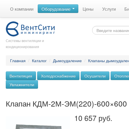
О компании
Оборудование
Цены
Услуги
Б
Системы вентиляции и
кондиционирования
Главная
/
Каталог
/
Дымоудаление
/
Клапаны дымоудале
Вентиляция
Холодоснабжение
Осушители
Отопле
Увлажнители
Клапан КДМ-2М-ЭМ(220)-600×600
10 657 руб.