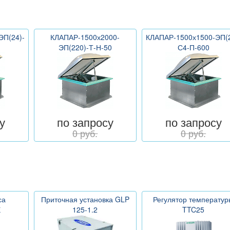
ЭП(24)-
КЛАПАР-1500х2000-
КЛАПАР-1500х1500-ЭП(2
ЭП(220)-Т-Н-50
С4-П-600
у
по запросу
по запросу
0 руб.
0 руб.
са
Приточная установка GLP
Регулятор температур
Е
125-1.2
TTC25