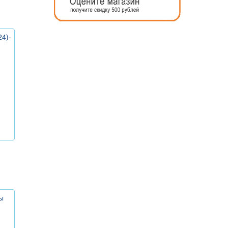
4)-
ы