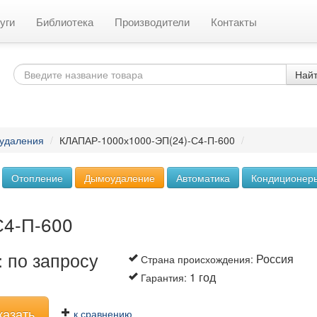
уги
Библиотека
Производители
Контакты
Най
удаления
/
КЛАПАР-1000х1000-ЭП(24)-С4-П-600
/
Отопление
Дымоудаление
Автоматика
Кондиционер
С4-П-600
 по запросу
Россия
Страна происхождения
:
1 год
Гарантия
:
казать
к сравнению