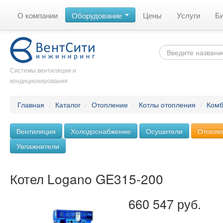
О компании
Оборудование
Цены
Услуги
Б
Системы вентиляции и
кондиционирования
Главная
/
Каталог
/
Отопление
/
Котлы отопления
/
Комб
Вентиляция
Холодоснабжение
Осушители
Отопле
Увлажнители
Котел Logano GE315-200
660 547 руб.