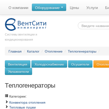
О компании
Оборудование
Цены
Услуги
Б
Системы вентиляции и
кондиционирования
Главная
/
Каталог
/
Отопление
/
Теплогенераторы
/
Вентиляция
Холодоснабжение
Осушители
Отопле
Увлажнители
Теплогенераторы
Категории:
Конвектора отопления
Тепловые пушки