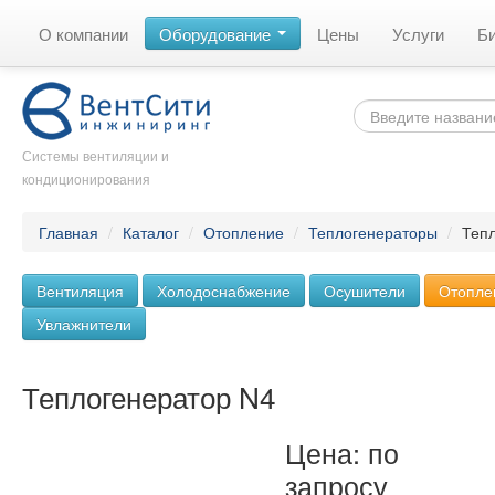
О компании
Оборудование
Цены
Услуги
Б
Системы вентиляции и
кондиционирования
Главная
/
Каталог
/
Отопление
/
Теплогенераторы
/
Теп
Вентиляция
Холодоснабжение
Осушители
Отопле
Увлажнители
Теплогенератор N4
Цена: по
запросу