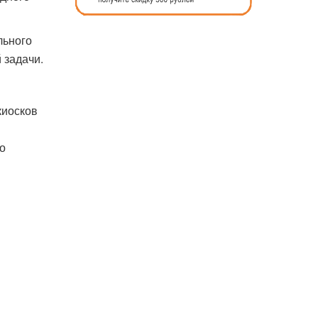
льного
 задачи.
киосков
о