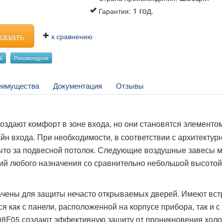
1 год.
Гарантия
:
казать
к сравнению
й
Рекомендуем
еимущества
Документация
Отзывы
создают комфорт в зоне входа, но они становятся элементо
йн входа. При необходимости, в соответствии с архитекту
ыто за подвесной потолок. Следующие воздушные завесы м
ий любого назначения со сравнительно небольшой высотой
чены для защиты нечасто открываемых дверей. Имеют вс
 как с панели, расположенной на корпусе прибора, так и с
08E05 создают эффективную защиту от проникновения хол