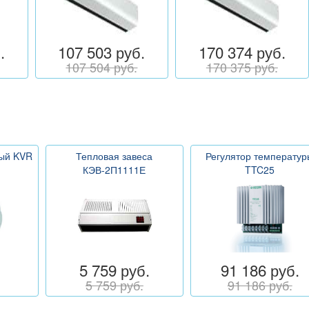
.
107 503 руб.
170 374 руб.
107 504 руб.
170 375 руб.
ный KVR
Тепловая завеса
Регулятор температур
КЭВ-2П1111Е
TTC25
5 759 руб.
91 186 руб.
5 759 руб.
91 186 руб.