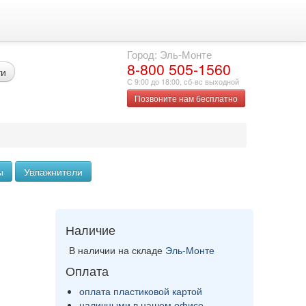
Город: Эль-Монте
8-800 505-1560
ти
С 9:00 до 18:00, сб-вс выходной
Позвоните нам бесплатно
ы
Увлажнители
Наличие
В наличии на складе
Эль-Монте
Оплата
оплата пластиковой картой
наличными в нашем офисе