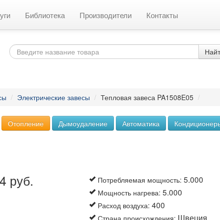
уги
Библиотека
Производители
Контакты
Най
сы
/
Электрические завесы
/
Тепловая завеса PA1508E05
/
Отопление
Дымоудаление
Автоматика
Кондиционер
4 руб.
5.000
Потребляемая мощность
:
5.000
Мощность нагрева
:
400
Расход воздуха
:
Швеция
Страна происхождения
: