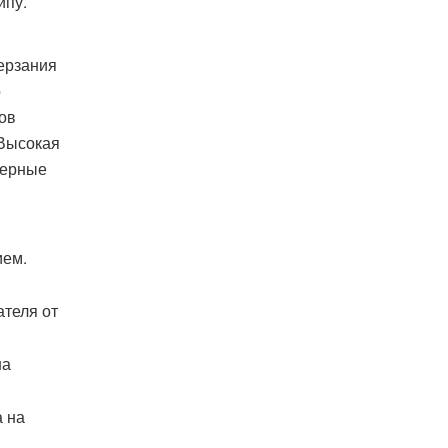
ипу.
ерзания
о
ов
 Высокая
верные
ием.
теля от
на
 на