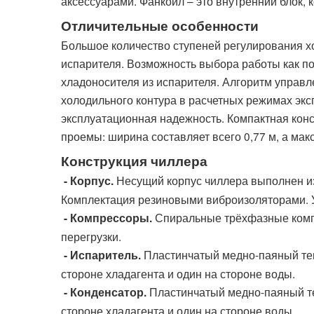
аксессуарами. Фанкойл – это внутренний блок,
Отличительные особенности
Большое количество ступеней регулирования х
испарителя. Возможность выбора работы как по
хладоносителя из испарителя. Алгоритм управ
холодильного контура в расчетных режимах экс
эксплуатационная надежность. Компактная кон
проемы: ширина составляет всего 0,77 м, а мак
Конструкция чиллера
Несущий корпус чиллера выполнен и
- Корпус.
Комплектация резиновыми виброизоляторами. У
Спиральные трёхфазные компр
- Компрессоры.
перегрузки.
Пластинчатый медно‑паяный теп
- Испаритель.
стороне хладагента и один на стороне воды.
Пластинчатый медно‑паяный те
- Конденсатор.
стороне хладагента и один на стороне воды.