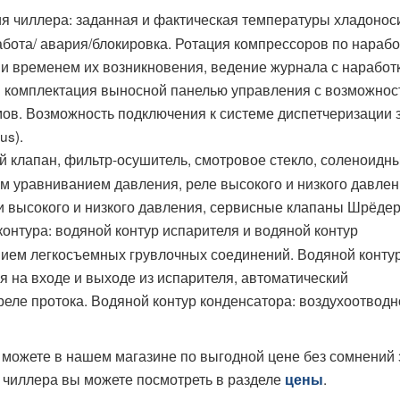
я чиллера: заданная и фактическая температуры хладонос
абота/ авария/блокировка. Ротация компрессоров по нарабо
 и временем их возникновения, ведение журнала с наработ
я комплектация выносной панелью управления с возможнос
ов. Возможность подключения к системе диспетчеризации 
us).
 клапан, фильтр‑осушитель, смотровое стекло, соленоидн
м уравниванием давления, реле высокого и низкого давлен
и высокого и низкого давления, сервисные клапаны Шрёдер
нтура: водяной контур испарителя и водяной контур
нием легкосъемных грувлочных соединений. Водяной конту
я на входе и выходе из испарителя, автоматический
реле протока. Водяной контур конденсатора: воздухоотводн
можете в нашем магазине по выгодной цене без сомнений 
 чиллера вы можете посмотреть в разделе
.
цены