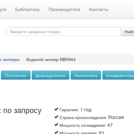
уги
Библиотека
Производители
Контакты
Най
е чиллеры
/
Водяной чиллер NBH064
/
Отопление
Дымоудаление
Автоматика
Кондиционер
 по запросу
1 год
Гарантия
:
Россия
Страна происхождения
:
47
Мощность охлаждения
:
61
Мощность нагрева
: