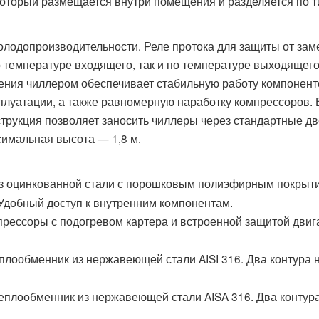
 который размещается внутри помещения и разделяется по т
олодопроизводительности. Реле протока для защиты от зам
 температуре входящего, так и по температуре выходящег
ления чиллером обеспечивает стабильную работу компонент
плуатации, а также равномерную наработку компрессоров.
струкция позволяет заносить чиллеры через стандартные д
симальная высота — 1,8 м.
з оцинкованной стали с порошковым полиэфирным покрыт
добный доступ к внутренним компонентам.
ессоры с подогревом картера и встроенной защитой двига
лообменник из нержавеющей стали AISI 316. Два контура 
плообменник из нержавеющей стали AISA 316. Два контура