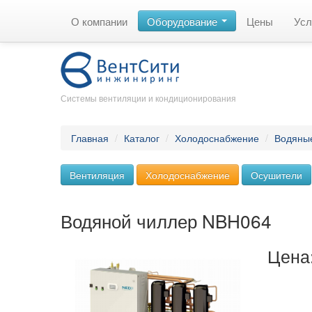
О компании
Оборудование
Цены
Усл
Системы вентиляции и кондиционирования
Главная
/
Каталог
/
Холодоснабжение
/
Водяны
Вентиляция
Холодоснабжение
Осушители
Водяной чиллер NBH064
Цена: