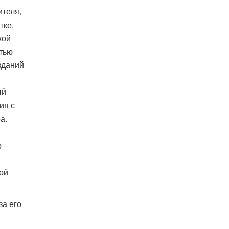
ителя,
тке,
кой
тью
зданий
ый
ия с
а.
р
ой
за его