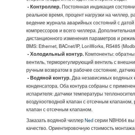
Постоянная индикация состояни
- Контроллер.
реальное время, процент нагрузки на чиллер, р
ведение журнала аварийных состояний с датой
компрессоров и всего чиллера. Дополнительна
дистанционного изменения параметров и режим
BMS: Ethernet, BACnet/IP, LonWorks, RS485 (Modb
Компоненты: обратный
- Холодильный контур.
вентиль, терморегулирующий вентиль с внешни
ручным возвратом в рабочее состояние, датчик
Два независимых водяных ко
- Водяной контур.
конденсатора. Оба контура собраны с примене
испарителя: датчики температуры теплоносител
воздухоотводной клапан с отсечным клапаном, 
клапан с отсечным клапаном.
Заказать водяной чиллер
Ned
серии NBH064 вы 
качество. Ориентировочную стоимость монтажа