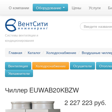
О компании
Оборудование
Цены
Услуги
Б
Системы вентиляции и
кондиционирования
Главная
/
Каталог
/
Холодоснабжение
/
Воздушные чилле
Вентиляция
Холодоснабжение
Осушители
Отопле
Увлажнители
Чиллер EUWAB20KBZW
2 227 223 руб.