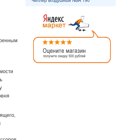
Чиллер воздушный NBA 190
роенным
имости
ь
у
овня
ящего,
и
ессоров