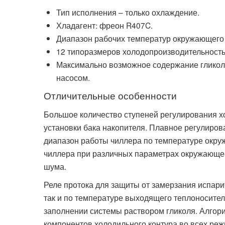
Тип исполнения – только охлаждение.
Хладагент: фреон R407C.
Диапазон рабочих температур окружающего в
12 типоразмеров холодопроизводительностью
Максимально возможное содержание гликоля
насосом.
Отличительные особенности
Большое количество ступеней регулирования хо
установки бака накопителя. Плавное регулиро
диапазон работы чиллера по температуре окруж
чиллера при различных параметрах окружающей
шума.
Реле протока для защиты от замерзания испари
так и по температуре выходящего теплоносите
заполнении системы раствором гликоля. Алгор
компонентов холодильного контура во всех ре