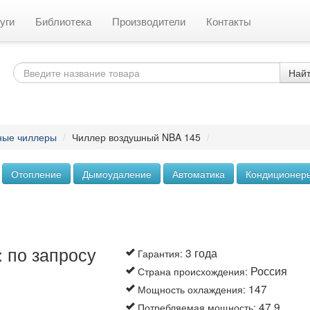
уги
Библиотека
Производители
Контакты
Най
ные чиллеры
/
Чиллер воздушный NBA 145
/
Отопление
Дымоудаление
Автоматика
Кондиционер
 по запросу
3 года
Гарантия
:
Россия
Страна происхождения
:
147
Мощность охлаждения
:
47.9
Потребляемая мощность
: