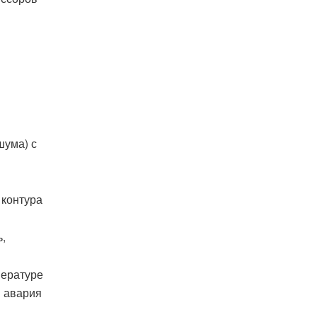
шума) с
 контура
,
пературе
в авария