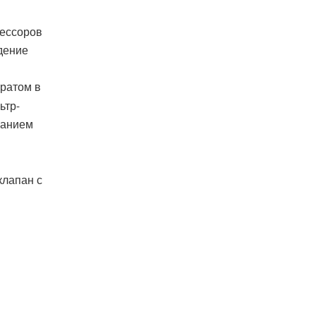
рессоров
дение
вратом в
ьтр-
ванием
клапан с