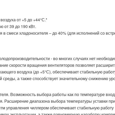
оздуха от +5 до +44°С.*
 от 39 до 190 кВт.
 в смеси хладоносителя – до 40% (для исполнений со вст
лодопроизводительности - во многих случаях нет необход
вание скорости вращения вентиляторов позволяет расширит
ающего воздуха (до +5°С), обеспечивает стабильную работ
 среды, а также способствует значительному снижению ур
теля. Возможность выбора работы как по температуре вход
ля. Расширение диапазона выбора температуры уставки пр
итм управления чиллером обеспечивает стабильную работу
жимах эксплуатации, а также равномерную наработку компр