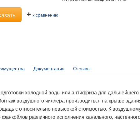
казать
к сравнению
еимущества
Документация
Отзывы
подготовки холодной воды или антифриза для дальнейшего
 Монтаж воздушного
чиллера
производиться на крыше здани
ощадь с относительно невысокой стоимостью. К воздушном
о
фанкойлов
различного исполнения канального, настенного