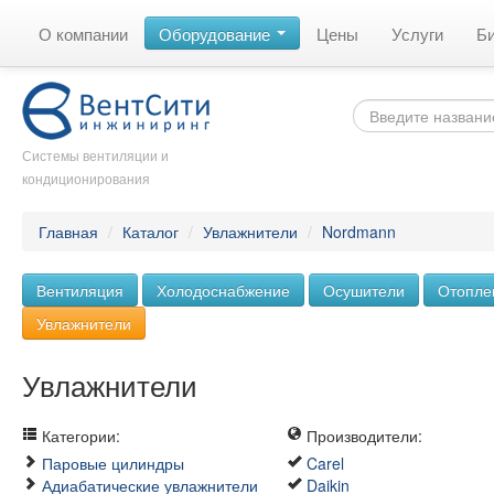
О компании
Оборудование
Цены
Услуги
Б
Системы вентиляции и
кондиционирования
Главная
/
Каталог
/
Увлажнители
/
Nordmann
Вентиляция
Холодоснабжение
Осушители
Отопле
Увлажнители
Увлажнители
Категории:
Производители:
Паровые цилиндры
Carel
Адиабатические увлажнители
Daikin