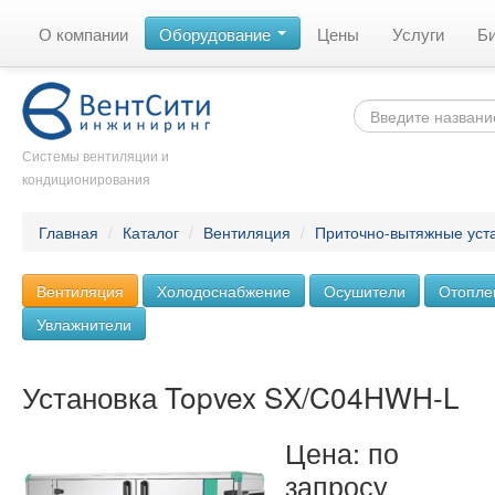
О компании
Оборудование
Цены
Услуги
Б
Системы вентиляции и
кондиционирования
Главная
/
Каталог
/
Вентиляция
/
Приточно-вытяжные уст
Вентиляция
Холодоснабжение
Осушители
Отопле
Увлажнители
Установка Topvex SX/C04HWH-L
Цена: по
запросу