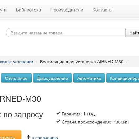
уги
Библиотека
Производители
Контакты
Най
яжные установки
/
Вентиляционная установка AIRNED-M30
/
Отопление
Дымоудаление
Автоматика
Кондиционер
AIRNED-M30
 по запросу
1 год.
Гарантия
:
Россия
Страна происхождения
:
казать
к сравнению