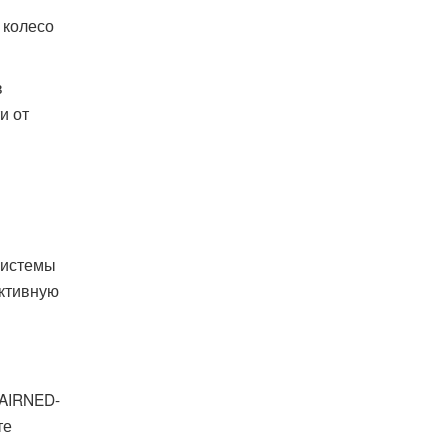
 колесо
в
и от
системы
ективную
 AIRNED-
те