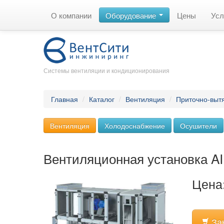
О компании
Оборудование
Цены
Усл
Системы вентиляции и кондиционирования
Главная
/
Каталог
/
Вентиляция
/
Приточно-выт
Вентиляция
Холодоснабжение
Осушители
Вентиляционная установка 
Цена:
За