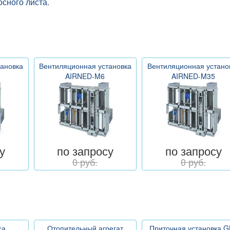
осного листа
.
тановка
Вентиляционная установка
Вентиляционная устано
AIRNED-M6
AIRNED-M35
у
по запросу
по запросу
0 руб.
0 руб.
са
Отопительный агрегат
Приточная установка G