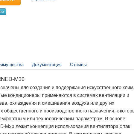
уем
еимущества
Документация
Отзывы
IRNED-M30
начены для создания и поддержания искусственного клим
ные кондиционеры применяются в системах вентиляции и
ева, охлаждения и смешивания воздуха или других
 общественного и производственного назначения, к кото
омфортным или технологическим параметрам. В основе
D-M30 лежит концепция использования вентилятора с так
тиляторной секции агрегата. В герметичном корпусе,