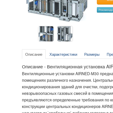
Рекоменд
Описание
Характеристики
Размеры
Пр
Описание - Вентиляционная установка A
Вентиляционные установки AIRNED-M30 предназ
помещениях различного назначения. Централь
кондиционирования зданий для очистки, подогр
невзрывоопасных газовых смесей в помещениях
предъявляются определенные требования по к
конструкции центральных кондиционеров AIRNE
называемым `свободным` рабочим колесом в вен