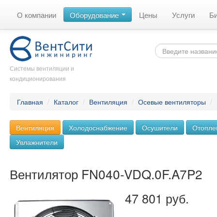
О компании
Оборудование
Цены
Услуги
Б
Системы вентиляции и
кондиционирования
Главная
/
Каталог
/
Вентиляция
/
Осевые вентиляторы
/
Вентиляция
Холодоснабжение
Осушители
Отопле
Увлажнители
Вентилятор FN040-VDQ.0F.A7P2
47 801 руб.