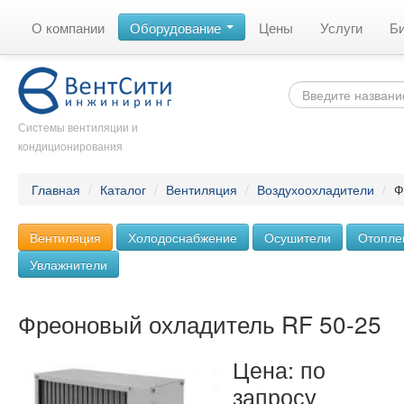
О компании
Оборудование
Цены
Услуги
Б
Системы вентиляции и
кондиционирования
Главная
/
Каталог
/
Вентиляция
/
Воздухоохладители
/
Ф
Вентиляция
Холодоснабжение
Осушители
Отопле
Увлажнители
Фреоновый охладитель RF 50-25
Цена: по
запросу