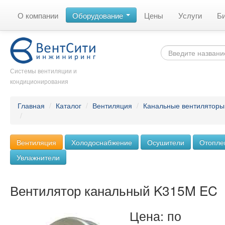
О компании
Оборудование
Цены
Услуги
Б
Системы вентиляции и
кондиционирования
Главная
/
Каталог
/
Вентиляция
/
Канальные вентиляторы
/
Вентиляция
Холодоснабжение
Осушители
Отопле
Увлажнители
Вентилятор канальный K315M EC
Цена: по