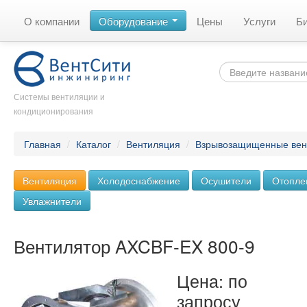
О компании
Оборудование
Цены
Услуги
Б
Системы вентиляции и
кондиционирования
Главная
/
Каталог
/
Вентиляция
/
Взрывозащищенные вен
Вентиляция
Холодоснабжение
Осушители
Отопле
Увлажнители
Вентилятор AXCBF-EX 800-9
Цена: по
запросу