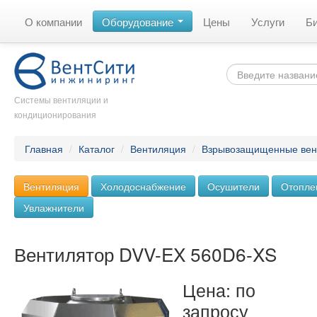
О компании
Оборудование
Цены
Услуги
Б
Системы вентиляции и
кондиционирования
Главная
/
Каталог
/
Вентиляция
/
Взрывозащищенные вен
Вентиляция
Холодоснабжение
Осушители
Отопле
Увлажнители
Вентилятор DVV-EX 560D6-XS
Цена: по
запросу