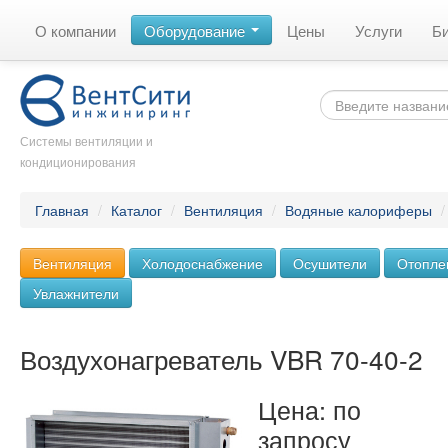
О компании
Оборудование
Цены
Услуги
Б
Системы вентиляции и
кондиционирования
Главная
/
Каталог
/
Вентиляция
/
Водяные калориферы
Вентиляция
Холодоснабжение
Осушители
Отопле
Увлажнители
Воздухонагреватель VBR 70-40-2
Цена: по
запросу