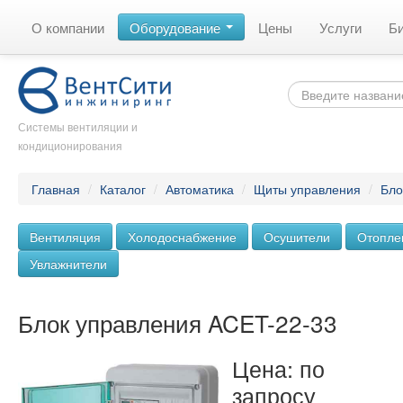
О компании
Оборудование
Цены
Услуги
Б
Системы вентиляции и
кондиционирования
Главная
/
Каталог
/
Автоматика
/
Щиты управления
/
Бло
Вентиляция
Холодоснабжение
Осушители
Отопле
Увлажнители
Блок управления ACET-22-33
Цена: по
запросу