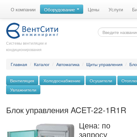
О компании
Оборудование
Цены
Услуги
Б
Системы вентиляции и
кондиционирования
Главная
/
Каталог
/
Автоматика
/
Щиты управления
/
Бло
Вентиляция
Холодоснабжение
Осушители
Отопле
Увлажнители
Блок управления ACET-22-1R1R
Цена: по
запросу