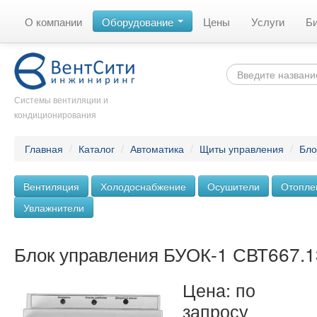
О компании
Оборудование
Цены
Услуги
Б
Системы вентиляции и
кондиционирования
Главная
/
Каталог
/
Автоматика
/
Щиты управления
/
Бло
Вентиляция
Холодоснабжение
Осушители
Отопле
Увлажнители
Блок управления БУОК-1 СВТ667.1
Цена: по
запросу