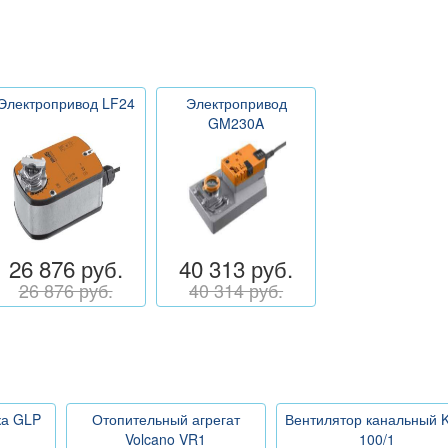
Электропривод LF24
Электропривод
GM230A
26 876 руб.
40 313 руб.
26 876 руб.
40 314 руб.
ка GLP
Отопительный агрегат
Вентилятор канальный 
Volcano VR1
100/1