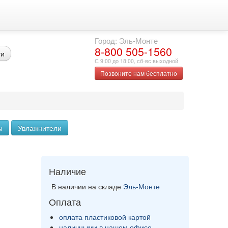
Город: Эль-Монте
8-800 505-1560
ти
С 9:00 до 18:00, сб-вс выходной
Позвоните нам бесплатно
ы
Увлажнители
Наличие
я
В наличии на складе
Эль-Монте
Оплата
оплата пластиковой картой
наличными в нашем офисе