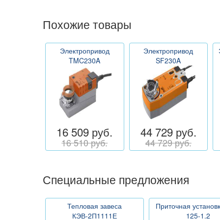
Похожие товары
Электропривод
Электропривод
TMC230A
SF230A
16 509 руб.
44 729 руб.
16 510 руб.
44 729 руб.
Специальные предложения
Тепловая завеса
Приточная установ
КЭВ-2П1111Е
125-1.2