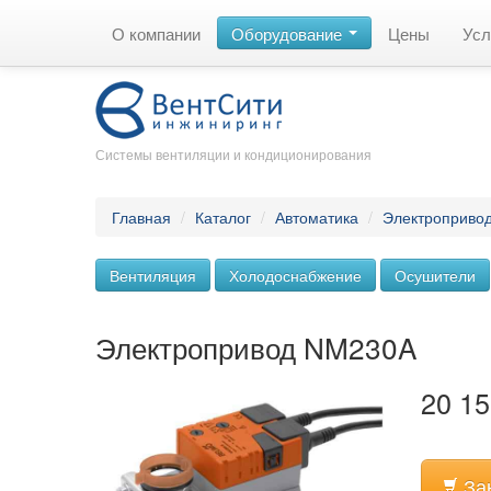
О компании
Оборудование
Цены
Усл
Системы вентиляции и кондиционирования
Главная
/
Каталог
/
Автоматика
/
Электроприво
Вентиляция
Холодоснабжение
Осушители
Электропривод NM230A
20 15
За