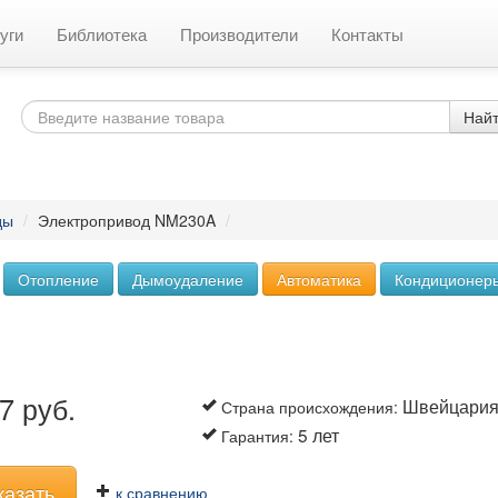
уги
Библиотека
Производители
Контакты
Най
ды
/
Электропривод NM230A
/
Отопление
Дымоудаление
Автоматика
Кондиционер
7 руб.
Швейцари
Страна происхождения
:
5 лет
Гарантия
:
казать
к сравнению