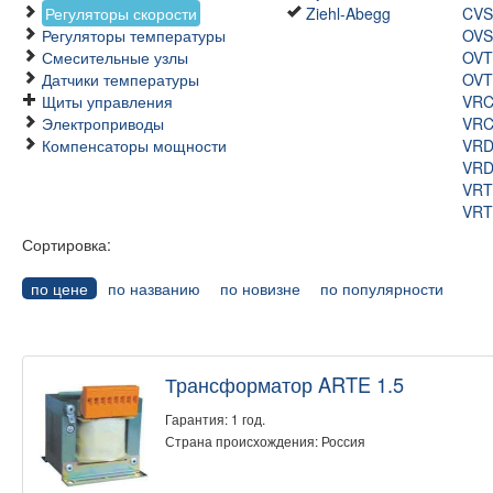
Регуляторы скорости
Ziehl-Abegg
CVS
Регуляторы температуры
OVS
Смесительные узлы
OVT
Датчики температуры
OVT
Щиты управления
VR
Электроприводы
VRC
Компенсаторы мощности
VR
VRD
VRT
VRT
Сортировка:
по цене
по названию
по новизне
по популярности
Трансформатор ARTE 1.5
Гарантия: 1 год.
Страна происхождения: Россия