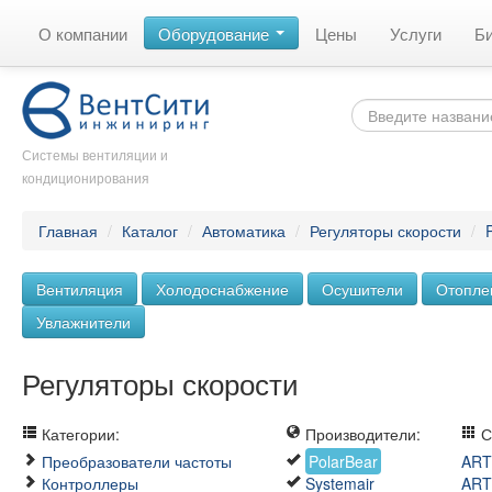
О компании
Оборудование
Цены
Услуги
Б
Системы вентиляции и
кондиционирования
Главная
/
Каталог
/
Автоматика
/
Регуляторы скорости
/
Вентиляция
Холодоснабжение
Осушители
Отопле
Увлажнители
Регуляторы скорости
Категории:
Производители:
С
Преобразователи частоты
PolarBear
ART
Контроллеры
Systemair
ART