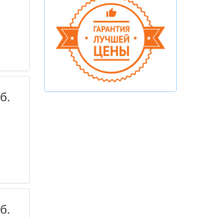
б.
б.