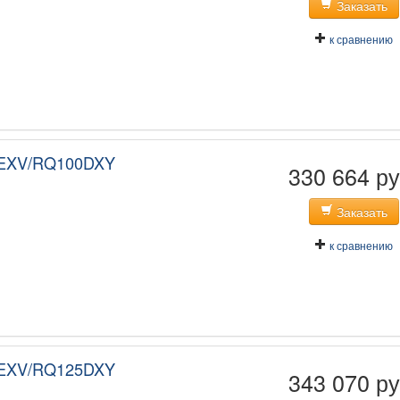
Заказать
к сравнению
0EXV/RQ100DXY
330 664 ру
Заказать
к сравнению
5EXV/RQ125DXY
343 070 ру