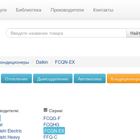
уги
Библиотека
Производители
Контакты
Най
 кондиционеры
/
Daikin
/
FCQN-EX
Отопление
Дымоудаление
Автоматика
Кондиционер
одители:
Серии:
FCQG-F
al
FCQHG
shi Electric
FCQN-EX
ishi Heavy
FFQ-C