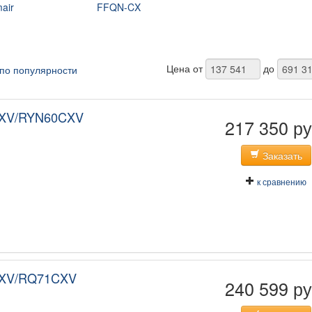
air
FFQN-CX
Цена от
до
по популярности
EXV/RYN60CXV
217 350 ру
Заказать
к сравнению
EXV/RQ71CXV
240 599 ру