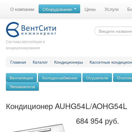
О компании
Оборудование
Цены
Услуги
Б
Системы вентиляции и
кондиционирования
Главная
/
Каталог
/
Кондиционеры
/
Кассетные кондицио
Вентиляция
Холодоснабжение
Осушители
Отопле
Увлажнители
Кондиционер AUHG54L/AOHG54L
684 954 руб.